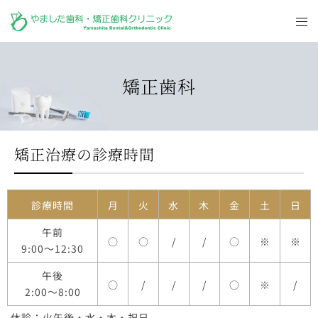
矯正歯科
矯正治療の診療時間
診療時間
月
火
水
木
金
土
日
午前
○
○
/
/
○
※
※
9:00～12:30
午後
○
/
/
/
○
※
/
2:00～8:00
休診：火午後・水・木・祝日